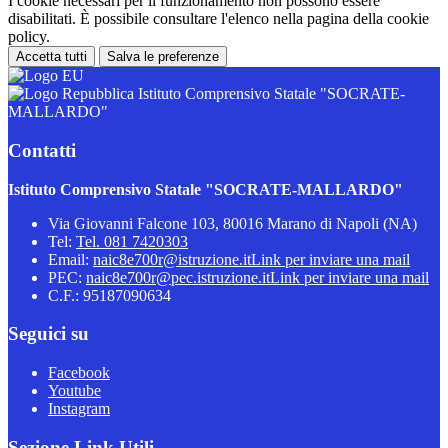
I cookie necessari per il funzionamento non possono essere
disabilitati. È possibile consultare l'elenco nella pagina della cookie
policy.
Accetta tutti
Salva le preferenze
Istituto Comprensivo Statale "SOCRATE-
MALLARDO"
Contatti
Istituto Comprensivo Statale "SOCRATE-MALLARDO"
Via Giovanni Falcone 103, 80016 Marano di Napoli (NA)
Tel:
Tel. 081 7420303
Email:
naic8e700r@istruzione.it
Link per inviare una mail
PEC:
naic8e700r@pec.istruzione.it
Link per inviare una mail
C.F.: 95187090634
Seguici su
Facebook
Youtube
Instagram
Sezione Link Utili