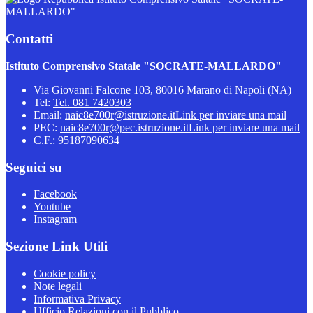
MALLARDO"
Contatti
Istituto Comprensivo Statale "SOCRATE-MALLARDO"
Via Giovanni Falcone 103, 80016 Marano di Napoli (NA)
Tel:
Tel. 081 7420303
Email:
naic8e700r@istruzione.it
Link per inviare una mail
PEC:
naic8e700r@pec.istruzione.it
Link per inviare una mail
C.F.: 95187090634
Seguici su
Facebook
Youtube
Instagram
Sezione Link Utili
Cookie policy
Note legali
Informativa Privacy
Ufficio Relazioni con il Pubblico