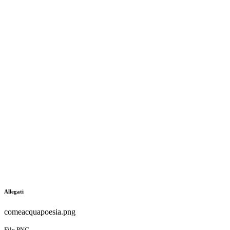
Allegati
comeacquapoesia.png
File PNG