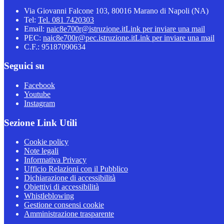
Via Giovanni Falcone 103, 80016 Marano di Napoli (NA)
Tel:
Tel. 081 7420303
Email:
naic8e700r@istruzione.it
Link per inviare una mail
PEC:
naic8e700r@pec.istruzione.it
Link per inviare una mail
C.F.: 95187090634
Seguici su
Facebook
Youtube
Instagram
Sezione Link Utili
Cookie policy
Note legali
Informativa Privacy
Ufficio Relazioni con il Pubblico
Dichiarazione di accessibilità
Obiettivi di accessibilità
Whistleblowing
Gestione consensi cookie
Amministrazione trasparente