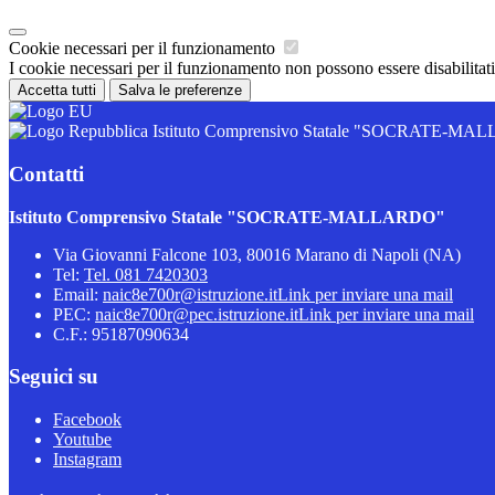
Cookie necessari per il funzionamento
I cookie necessari per il funzionamento non possono essere disabilitati.
Accetta tutti
Salva le preferenze
Istituto Comprensivo Statale "SOCRATE-M
Contatti
Istituto Comprensivo Statale "SOCRATE-MALLARDO"
Via Giovanni Falcone 103, 80016 Marano di Napoli (NA)
Tel:
Tel. 081 7420303
Email:
naic8e700r@istruzione.it
Link per inviare una mail
PEC:
naic8e700r@pec.istruzione.it
Link per inviare una mail
C.F.: 95187090634
Seguici su
Facebook
Youtube
Instagram