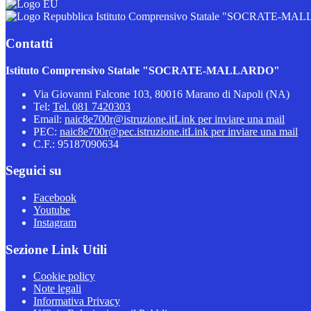
Istituto Comprensivo Statale "SOCRATE-M
Contatti
Istituto Comprensivo Statale "SOCRATE-MALLARDO"
Via Giovanni Falcone 103, 80016 Marano di Napoli (NA)
Tel:
Tel. 081 7420303
Email:
naic8e700r@istruzione.it
Link per inviare una mail
PEC:
naic8e700r@pec.istruzione.it
Link per inviare una mail
C.F.: 95187090634
Seguici su
Facebook
Youtube
Instagram
Sezione Link Utili
Cookie policy
Note legali
Informativa Privacy