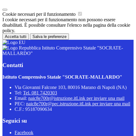
Cookie necessari per il funzionamento
I cookie necessari per il funzionamento non possono essere
disabilitati. È possibile consultare l'elenco nella pagina della cookie
policy.
Accetta tutti
Salva le preferenze
Istituto Comprensivo Statale "SOCRATE-
MALLARDO"
Contatti
Istituto Comprensivo Statale "SOCRATE-MALLARDO"
Via Giovanni Falcone 103, 80016 Marano di Napoli (NA)
Tel:
Tel. 081 7420303
Email:
naic8e700r@istruzione.it
Link per inviare una mail
PEC:
naic8e700r@pec.istruzione.it
Link per inviare una mail
C.F.: 95187090634
Seguici su
Facebook