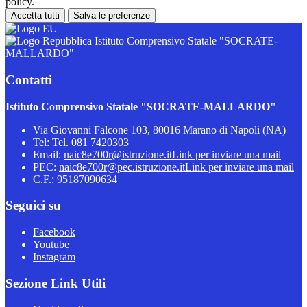
policy.
Accetta tutti
Salva le preferenze
Istituto Comprensivo Statale "SOCRATE-
MALLARDO"
Contatti
Istituto Comprensivo Statale "SOCRATE-MALLARDO"
Via Giovanni Falcone 103, 80016 Marano di Napoli (NA)
Tel:
Tel. 081 7420303
Email:
naic8e700r@istruzione.it
Link per inviare una mail
PEC:
naic8e700r@pec.istruzione.it
Link per inviare una mail
C.F.: 95187090634
Seguici su
Facebook
Youtube
Instagram
Sezione Link Utili