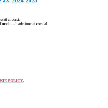
e a.s. 2024-2025
sati ai corsi.
el modulo di adesione ai corsi al
KIE POLICY
.