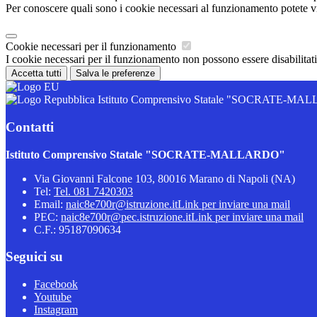
Per conoscere quali sono i cookie necessari al funzionamento potete v
Cookie necessari per il funzionamento
I cookie necessari per il funzionamento non possono essere disabilitati.
Accetta tutti
Salva le preferenze
Istituto Comprensivo Statale "SOCRATE-M
Contatti
Istituto Comprensivo Statale "SOCRATE-MALLARDO"
Via Giovanni Falcone 103, 80016 Marano di Napoli (NA)
Tel:
Tel. 081 7420303
Email:
naic8e700r@istruzione.it
Link per inviare una mail
PEC:
naic8e700r@pec.istruzione.it
Link per inviare una mail
C.F.: 95187090634
Seguici su
Facebook
Youtube
Instagram