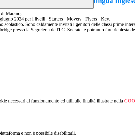
lingua Ingles
o di Marano,
 giugno 2024 per i livelli Starters · Movers · Flyers · Key.
no scolastico. Sono caldamente invitati i genitori delle classi prime interes
ambridge presso la Segreteria dell'I.C. Socrate e potranno fare richiesta d
kie necessari al funzionamento ed utili alle finalità illustrate nella
COO
attaforma e non è possibile disabilitarli.