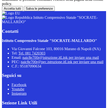
policy.
Accetta tutti
Salva le preferenze
Istituto Comprensivo Statale "SOCRATE-
MALLARDO"
Contatti
Istituto Comprensivo Statale "SOCRATE-MALLARDO"
Via Giovanni Falcone 103, 80016 Marano di Napoli (NA)
Tel:
Tel. 081 7420303
Email:
naic8e700r@istruzione.it
Link per inviare una mail
PEC:
naic8e700r@pec.istruzione.it
Link per inviare una mail
C.F.: 95187090634
Seguici su
Facebook
Youtube
Instagram
Sezione Link Utili