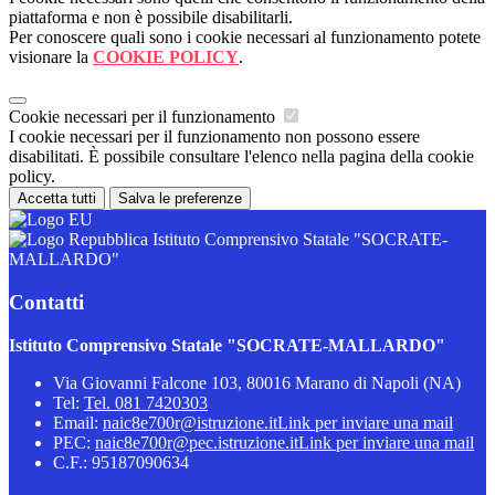
piattaforma e non è possibile disabilitarli.
Per conoscere quali sono i cookie necessari al funzionamento potete
visionare la
COOKIE POLICY
.
Cookie necessari per il funzionamento
I cookie necessari per il funzionamento non possono essere
disabilitati. È possibile consultare l'elenco nella pagina della cookie
policy.
Accetta tutti
Salva le preferenze
Istituto Comprensivo Statale "SOCRATE-
MALLARDO"
Contatti
Istituto Comprensivo Statale "SOCRATE-MALLARDO"
Via Giovanni Falcone 103, 80016 Marano di Napoli (NA)
Tel:
Tel. 081 7420303
Email:
naic8e700r@istruzione.it
Link per inviare una mail
PEC:
naic8e700r@pec.istruzione.it
Link per inviare una mail
C.F.: 95187090634