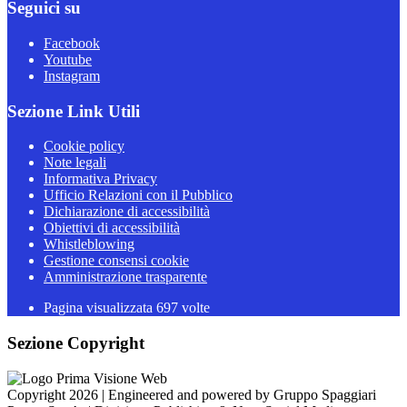
Seguici su
Facebook
Youtube
Instagram
Sezione Link Utili
Cookie policy
Note legali
Informativa Privacy
Ufficio Relazioni con il Pubblico
Dichiarazione di accessibilità
Obiettivi di accessibilità
Whistleblowing
Gestione consensi cookie
Amministrazione trasparente
Pagina visualizzata
697
volte
Sezione Copyright
Copyright 2026 | Engineered and powered by Gruppo Spaggiari