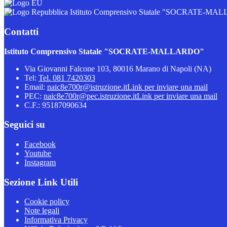
Istituto Comprensivo Statale "SOCRATE-M
Contatti
Istituto Comprensivo Statale "SOCRATE-MALLARDO"
Via Giovanni Falcone 103, 80016 Marano di Napoli (NA)
Tel:
Tel. 081 7420303
Email:
naic8e700r@istruzione.it
Link per inviare una mail
PEC:
naic8e700r@pec.istruzione.it
Link per inviare una mail
C.F.: 95187090634
Seguici su
Facebook
Youtube
Instagram
Sezione Link Utili
Cookie policy
Note legali
Informativa Privacy