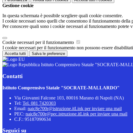
Gestione cookie
In questa schermata è possibile scegliere quali cookie consentire.
I cookie necessari sono quelli che consentono il funzionamento della pi
Per conoscere quali sono i cookie necessari al funzionamento potete v
Cookie necessari per il funzionamento
I cookie necessari per il funzionamento non possono essere disabilitati.
Accetta tutti
Salva le preferenze
Istituto Comprensivo Statale "SOCRATE-M
Contatti
Istituto Comprensivo Statale "SOCRATE-MALLARDO"
Via Giovanni Falcone 103, 80016 Marano di Napoli (NA)
Tel:
Tel. 081 7420303
Email:
naic8e700r@istruzione.it
Link per inviare una mail
PEC:
naic8e700r@pec.istruzione.it
Link per inviare una mail
C.F.: 95187090634
Seguici su