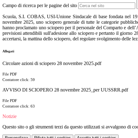
Campo di ricerca per le pagine del sito
Scuola, S.I. COBAS, USI-Unione Sindacale di base fondata nel 1912
novembre 2025, uno sciopero generale di tutte le categorie pubblic
hanno proclamato uno sciopero per il personale del Comparto e dell’Ar
previsioni attendibili sull'adesione allo sciopero e pertanto il giorno 
accertarsi, la mattina dello sciopero, del regolare svolgimento delle le
Allegati
Circolare azioni di sciopero 28 novembre 2025.pdf
File PDF
Contatore click: 59
AVVISO DI SCIOPERO 28 novembre 2025_per UUSSRR.pdf
File PDF
Contatore click: 63
Notizie
Questo sito o gli strumenti terzi da questo utilizzati si avvalgono di coo
Personalizza
Rifiuta tutti
i cookies
Accetta tutti
i cookies