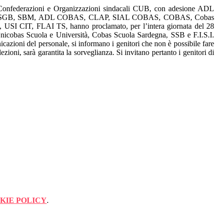
Confederazioni e Organizzazioni sindacali CUB, con adesione ADL
 SGB, SBM, ADL COBAS, CLAP, SIAL COBAS, COBAS, Cobas
, USI CIT, FLAI TS, hanno proclamato, per l’intera giornata del 28
Unicobas Scuola e Università, Cobas Scuola Sardegna, SSB e F.I.S.I.
azioni del personale, si informano i genitori che non è possibile fare
zioni, sarà garantita la sorveglianza. Si invitano pertanto i genitori di
KIE POLICY
.