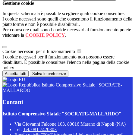
Gestione cookie
In questa schermata è possibile scegliere quali cookie consentire.
I cookie necessari sono quelli che consentono il funzionamento della
piattaforma e non è possibile disabilitarli.
Per conoscere quali sono i cookie necessari al funzionamento potete
visionare la
COOKIE POLICY
.
Cookie necessari per il funzionamento
I cookie necessari per il funzionamento non possono essere
disabilitati. È possibile consultare l'elenco nella pagina della cookie
policy.
Accetta tutti
Salva le preferenze
Istituto Comprensivo Statale "SOCRATE-
MALLARDO"
Contatti
Istituto Comprensivo Statale "SOCRATE-MALLARDO"
Via Giovanni Falcone 103, 80016 Marano di Napoli (NA)
Tel:
Tel. 081 7420303
Email:
naic8e700r@istruzione.it
Link per inviare una mail