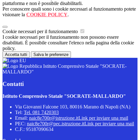
piattaforma e non è possibile disabilitarli.
Per conoscere quali sono i cookie necessari al funzionamento potete
visionare la
COOKIE POLICY
.
Cookie necessari per il funzionamento
I cookie necessari per il funzionamento non possono essere
disabilitati. È possibile consultare l'elenco nella pagina della cookie
policy.
Accetta tutti
Salva le preferenze
Istituto Comprensivo Statale "SOCRATE-
MALLARDO"
Contatti
Istituto Comprensivo Statale "SOCRATE-MALLARDO"
Via Giovanni Falcone 103, 80016 Marano di Napoli (NA)
Tel:
Tel. 081 7420303
Email:
naic8e700r@istruzione.it
Link per inviare una mail
PEC:
naic8e700r@pec.istruzione.it
Link per inviare una mail
C.F.: 95187090634