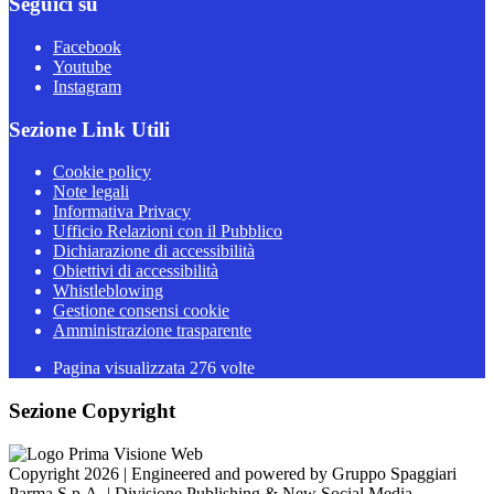
Seguici su
Facebook
Youtube
Instagram
Sezione Link Utili
Cookie policy
Note legali
Informativa Privacy
Ufficio Relazioni con il Pubblico
Dichiarazione di accessibilità
Obiettivi di accessibilità
Whistleblowing
Gestione consensi cookie
Amministrazione trasparente
Pagina visualizzata
276
volte
Sezione Copyright
Copyright 2026 | Engineered and powered by Gruppo Spaggiari
Parma S.p.A. | Divisione Publishing & New Social Media