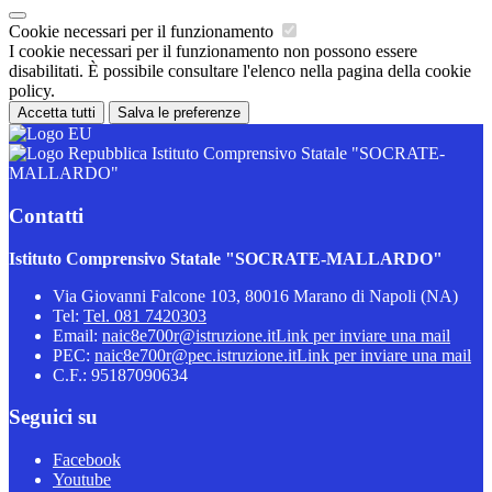
Cookie necessari per il funzionamento
I cookie necessari per il funzionamento non possono essere
disabilitati. È possibile consultare l'elenco nella pagina della cookie
policy.
Accetta tutti
Salva le preferenze
Istituto Comprensivo Statale "SOCRATE-
MALLARDO"
Contatti
Istituto Comprensivo Statale "SOCRATE-MALLARDO"
Via Giovanni Falcone 103, 80016 Marano di Napoli (NA)
Tel:
Tel. 081 7420303
Email:
naic8e700r@istruzione.it
Link per inviare una mail
PEC:
naic8e700r@pec.istruzione.it
Link per inviare una mail
C.F.: 95187090634
Seguici su
Facebook
Youtube