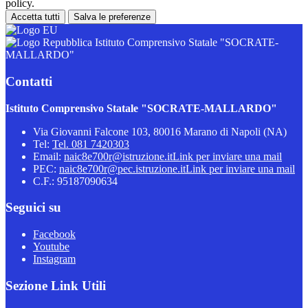
policy.
Accetta tutti
Salva le preferenze
Istituto Comprensivo Statale "SOCRATE-
MALLARDO"
Contatti
Istituto Comprensivo Statale "SOCRATE-MALLARDO"
Via Giovanni Falcone 103, 80016 Marano di Napoli (NA)
Tel:
Tel. 081 7420303
Email:
naic8e700r@istruzione.it
Link per inviare una mail
PEC:
naic8e700r@pec.istruzione.it
Link per inviare una mail
C.F.: 95187090634
Seguici su
Facebook
Youtube
Instagram
Sezione Link Utili