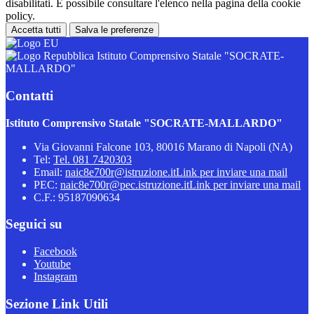
disabilitati. È possibile consultare l'elenco nella pagina della cookie
policy.
Accetta tutti
Salva le preferenze
Istituto Comprensivo Statale "SOCRATE-
MALLARDO"
Contatti
Istituto Comprensivo Statale "SOCRATE-MALLARDO"
Via Giovanni Falcone 103, 80016 Marano di Napoli (NA)
Tel:
Tel. 081 7420303
Email:
naic8e700r@istruzione.it
Link per inviare una mail
PEC:
naic8e700r@pec.istruzione.it
Link per inviare una mail
C.F.: 95187090634
Seguici su
Facebook
Youtube
Instagram
Sezione Link Utili