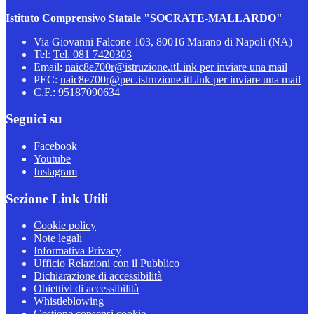
Istituto Comprensivo Statale "SOCRATE-MALLARDO"
Via Giovanni Falcone 103, 80016 Marano di Napoli (NA)
Tel:
Tel. 081 7420303
Email:
naic8e700r@istruzione.it
Link per inviare una mail
PEC:
naic8e700r@pec.istruzione.it
Link per inviare una mail
C.F.: 95187090634
Seguici su
Facebook
Youtube
Instagram
Sezione Link Utili
Cookie policy
Note legali
Informativa Privacy
Ufficio Relazioni con il Pubblico
Dichiarazione di accessibilità
Obiettivi di accessibilità
Whistleblowing
Gestione consensi cookie