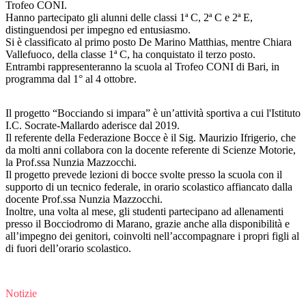
Trofeo CONI.
Hanno partecipato gli alunni delle classi 1ª C, 2ª C e 2ª E,
distinguendosi per impegno ed entusiasmo.
Si è classificato al primo posto De Marino Matthias, mentre Chiara
Vallefuoco, della classe 1ª C, ha conquistato il terzo posto.
Entrambi rappresenteranno la scuola al Trofeo CONI di Bari, in
programma dal 1° al 4 ottobre.
Il progetto “Bocciando si impara” è un’attività sportiva a cui l'Istituto
I.C. Socrate-Mallardo aderisce dal 2019.
Il referente della Federazione Bocce è il Sig. Maurizio Ifrigerio, che
da molti anni collabora con la docente referente di Scienze Motorie,
la Prof.ssa Nunzia Mazzocchi.
Il progetto prevede lezioni di bocce svolte presso la scuola con il
supporto di un tecnico federale, in orario scolastico affiancato dalla
docente Prof.ssa Nunzia Mazzocchi.
Inoltre, una volta al mese, gli studenti partecipano ad allenamenti
presso il Bocciodromo di Marano, grazie anche alla disponibilità e
all’impegno dei genitori, coinvolti nell’accompagnare i propri figli al
di fuori dell’orario scolastico.
Notizie