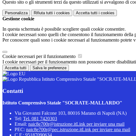
Questo sito o gli strumenti terzi da questo utilizzati si avvalgono di coo
Personalizza
Rifiuta tutti
i cookies
Accetta tutti
i cookies
Gestione cookie
In questa schermata è possibile scegliere quali cookie consentire.
I cookie necessari sono quelli che consentono il funzionamento della pi
Per conoscere quali sono i cookie necessari al funzionamento potete v
Cookie necessari per il funzionamento
I cookie necessari per il funzionamento non possono essere disabilitati.
Accetta tutti
Salva le preferenze
Istituto Comprensivo Statale "SOCRATE-M
Contatti
Istituto Comprensivo Statale "SOCRATE-MALLARDO"
Via Giovanni Falcone 103, 80016 Marano di Napoli (NA)
Tel:
Tel. 081 7420303
Email:
naic8e700r@istruzione.it
Link per inviare una mail
PEC:
naic8e700r@pec.istruzione.it
Link per inviare una mail
C.F.: 95187090634