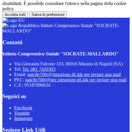
disabilitati. È possibile consultare l'elenco nella pagina della cookie
policy.
Accetta tutti
Salva le preferenze
Istituto Comprensivo Statale "SOCRATE-
MALLARDO"
Contatti
Istituto Comprensivo Statale "SOCRATE-MALLARDO"
Via Giovanni Falcone 103, 80016 Marano di Napoli (NA)
Tel:
Tel. 081 7420303
Email:
naic8e700r@istruzione.it
Link per inviare una mail
PEC:
naic8e700r@pec.istruzione.it
Link per inviare una mail
C.F.: 95187090634
Seguici su
Facebook
Youtube
Instagram
Sezione Link Utili