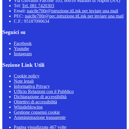
Via Giovanni Falcone 103, 80016 Marano di Napoli (NA)
Tel:
Tel. 081 7420303
Email:
naic8e700r@istruzione.it
Link per inviare una mail
PEC:
naic8e700r@pec.istruzione.it
Link per inviare una mail
C.F.: 95187090634
Seguici su
Facebook
Youtube
Instagram
Sezione Link Utili
Cookie policy
Note legali
Informativa Privacy
Ufficio Relazioni con il Pubblico
Dichiarazione di accessibilità
Obiettivi di accessibilità
Whistleblowing
Gestione consensi cookie
Amministrazione trasparente
Pagina visualizzata
467
volte