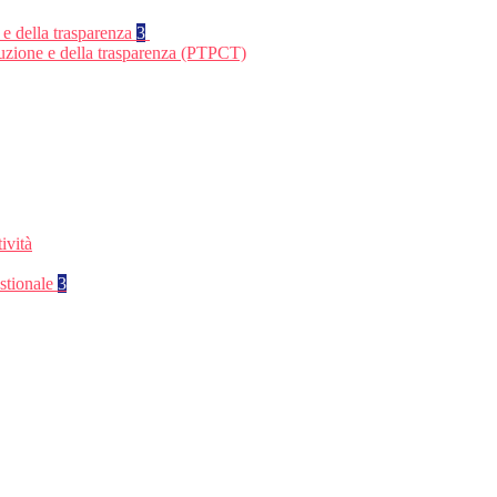
 e della trasparenza
3
ruzione e della trasparenza (PTPCT)
ività
stionale
3