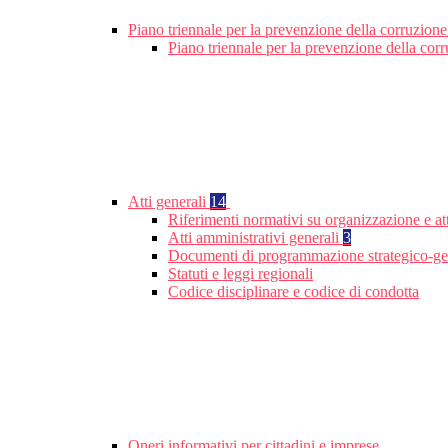
Piano triennale per la prevenzione della corruzione
Piano triennale per la prevenzione della cor
Atti generali
14
Riferimenti normativi su organizzazione e att
Atti amministrativi generali
3
Documenti di programmazione strategico-ge
Statuti e leggi regionali
Codice disciplinare e codice di condotta
Oneri informativi per cittadini e imprese