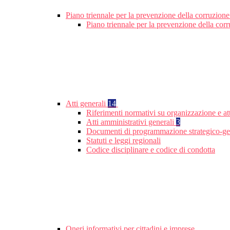
Piano triennale per la prevenzione della corruzione
Piano triennale per la prevenzione della cor
Atti generali
14
Riferimenti normativi su organizzazione e att
Atti amministrativi generali
3
Documenti di programmazione strategico-ge
Statuti e leggi regionali
Codice disciplinare e codice di condotta
Oneri informativi per cittadini e imprese