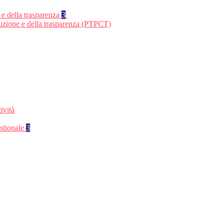
 e della trasparenza
3
ruzione e della trasparenza (PTPCT)
ività
stionale
3